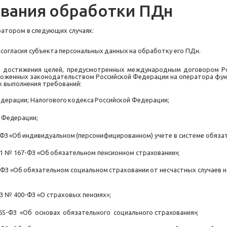
вания
обработки
ПДн
ратором
в
следующих
случаях:
согласия
субъекта
персональных
данных
на
обработку его ПДн.
 достижения целей, предусмотренных международным договором Ро
ложенных законодательством Российской Федерации на оператора функ
ях выполнения требований:
едерации; Налогового
кодекса
Российской
Федерации;
Федерации;
-ФЗ
«Об
индивидуальном
(персонифицированном) учете в системе обязат
1
№
167-ФЗ
«Об
обязательном
пенсионном
страховании»;
-ФЗ
«Об
обязательном
социальном
страховании
от несчастных случаев 
3
№
400-ФЗ «О
страховых
пенсиях»;
65-ФЗ
«Об
основах
обязательного
социального
страхования»;