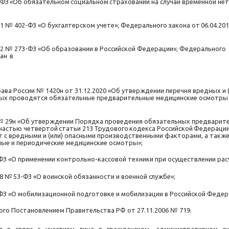
-ФЗ
«Об
обязательном
социальном
страховании
на случай временной нет
11 № 402-ФЗ «О бухгалтерском учете»; Федерального
закона
от
06.04.20
12 № 273-ФЗ «Об образовании в Российской Федерации»; Федерального
ан
в
ва России № 1420н от 31.12.2020 «Об утверждении перечня вредных и
ых проводятся обязательные предварительные медицинские осмотры п
 № 29н «Об утверждении Порядка проведения обязательных предварит
частью
четвертой
статьи
213
Трудового
кодекса
Российской
Федерации
 с вредными и (или) опасными производственными факторами, а такж
ые и периодические медицинские осмотры»;
ФЗ «О применении контрольно-кассовой техники при осуществлении рас
8
№
53-ФЗ
«О
воинской
обязанности
и
военной
службе»;
-ФЗ «О мобилизационной подготовке и мобилизации в Российской Федер
ого Постановлением Правительства РФ от 27.11.2006 № 719.