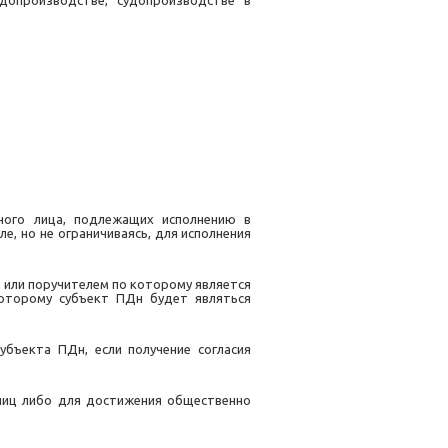
допроизводстве, судопроизводстве в
ного лица, подлежащих исполнению в
, но не ограничиваясь, для исполнения
или поручителем по которому является
которому субъект ПДн будет являться
бъекта ПДн, если получение согласия
лиц либо для достижения общественно