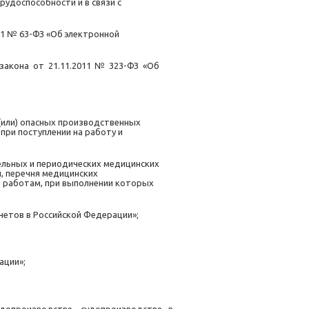
рудоспособности и в связи с
11
№
63-ФЗ
«Об
электронной
закона
от
21.11.2011
№
323-ФЗ
«Об
 (или) опасных производственных
ри поступлении на работу и
ельных и периодических медицинских
,
перечня медицинских
е работам, при выполнении которых
четов в Российской Федерации»;
ации»;