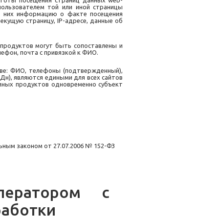
астоты посещения страниц данных web-
 пользователем той или иной страницы
 в них информацию о факте посещения
екущую страницу, IP-адресе, данные об
 продуктов могут быть сопоставлены и
лефон, почта с привязкой к ФИО.
ве:
ФИО,
телефоны
(подтвержденный),
Дн), являются едиными для всех сайтов
ммных продуктов одновременно субъект
ным законом от 27.07.2006 № 152-ФЗ
ператором
с
работки