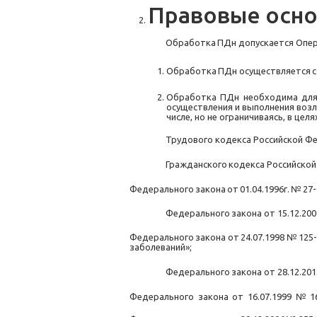
Правовые
осно
Обработка
ПДн
допускается
Опе
Обработка
ПДн
осуществляется
с
Обработка ПДн необходима для
осуществления и выполнения воз
числе, но не ограничиваясь, в цел
Трудового кодекса Российской Ф
Гражданского
кодекса
Российской
Федерального
закона
от
01.04.1996г.
№
27
Федерального
закона
от
15.12.200
Федерального
закона
от
24.07.1998
№
125
заболеваний»;
Федерального
закона
от
28.12.201
Федерального
закона
от
16.07.1999
№
1