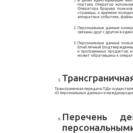
В
целях идентификации we
портала Оператор используе
Оператора браузер пользов
страницы, о времени посещен
аппаратных событиях, файлы 
Персональные данные конкре
связаны друг с другом в един
Персональные данные пользо
Email
личный
(подтвержденны
и программных продуктов, и
может обратившись к операт
Трансгранична
Трансграничная передача ПДн осуществля
«О персональных данных» и международн
Перечень
де
персональным