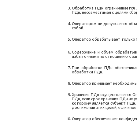
Обработка ПДн ограничивается 
ПДн, несовместимая с целями сбо
Оператором не допускается объ
собой.
Оператор
обрабатывает
только
Содержание и объем обрабатыв
избыточными по отношению к зая
При обработке ПДн обеспечива
обработки ПДн.
Оператор
принимает
необходим
Хранение ПДн осуществляется О
ПДн, если срок хранения ПДн не
которому является субъект ПДн
достижении этих целей, если ино
Оператор
обеспечивает
конфиде