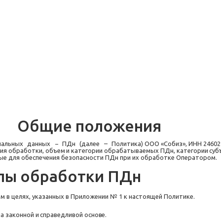
Общие
положения
нальных
данных
−
ПДн
(далее
–
Политика) ООО «Собиз», ИНН 24602
вия
обработки,
объем
и
категории обрабатываемых
ПДн,
категории
суб
ые для обеспечения безопасности ПДн при их обработке Оператором.
пы
обработки
ПДн
в целях, указанных в Приложении № 1 к настоящей Политике.
на
законной
и
справедливой
основе.