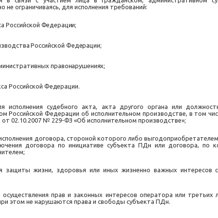
 в связи с участием лица в гражданском, административном су
но не ограничиваясь, для исполнения требований:
са
Российской
Федерации;
изводства
Российской
Федерации;
министративных
правонарушениях;
кса
Российской
Федерации.
 исполнения судебного акта, акта другого органа или должност
м Российской Федерации об исполнительном производстве, в том числе
от 02.10.2007 № 229-ФЗ «Об исполнительном производстве»;
сполнения договора, стороной которого либо выгодоприобретателем 
лючения договора по инициативе субъекта ПДн или договора, по 
чителем;
 защиты жизни, здоровья или иных жизненно важных интересов су
осуществления прав и законных интересов оператора или третьих 
 при этом не нарушаются права и свободы субъекта ПДн.