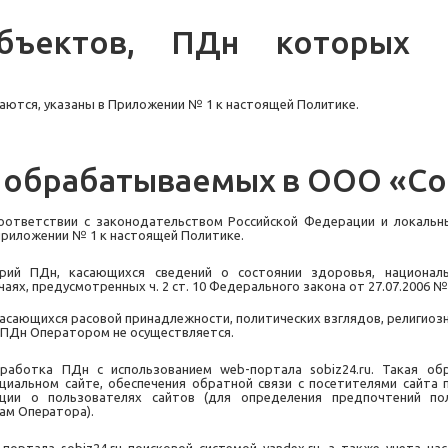
бъектов,
ПДн
которых
аются, указаны в Приложении № 1 к настоящей
Политике.
обрабатываемых
в
ООО
«Со
оответствии с законодательством Российской Федерации и локаль
приложении № 1 к настоящей Политике.
рий ПДн, касающихся сведений о состоянии здоровья, националь
аях, предусмотренных ч. 2 ст. 10 Федерального закона от 27.07.2006 
асающихся расовой принадлежности, политических взглядов, религиоз
 ПДн Оператором не осуществляется.
бработка ПДн с использованием web-портала
sobiz
24.ru. Такая о
альном сайте, обеспечения обратной связи с посетителями сайта п
ции о пользователях сайтов (для определения предпочтений пол
гам
Оператора).