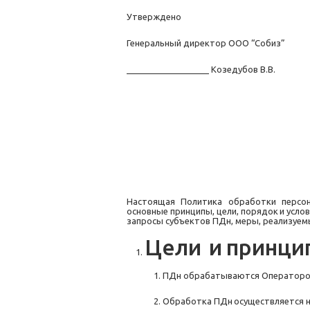
Утверждено
Генеральный директор ООО “Собиз”
_________________ Козедубов В.В.
Настоящая
Политика
обработки
персо
основные принципы, цели,
порядок
и
усло
запросы субъектов ПДн, меры, реализуем
Цели
и
принци
ПДн обрабатываются Оператором 
Обработка
ПДн
осуществляется