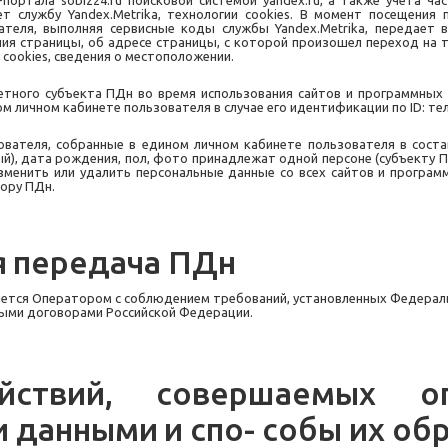
b-портала
sobiz
24.ru
поисковой
системой yandex.ru, а также учета ч
т службу Yandex.Metrika, технологии cookies. В момент посещения
ателя, выполняя сервисные коды службы Yandex.Metrika, передает
ия страницы, об адресе страницы, с которой произошел переход на т
cookies, сведения о местоположении.
тного субъекта ПДн во время использования сайтов и программных
ом личном кабинете пользователя в случае его идентификации по ID: те
вателя, собранные в едином личном кабинете пользователя
в
соста
й),
дата рождения, пол, фото принадлежат одной персоне (субъекту П
зменить или удалить персональные данные со всех сайтов и програ
ору ПДн.
я
передача
ПДн
ется Оператором с соблюдением требований, установленных Федераль
ыми договорами Российской Федерации.
йствий,
совершаемых
о
и
данными
и
спо- собы их об