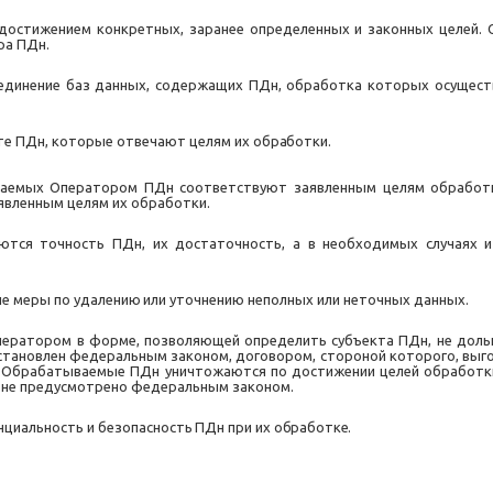
достижением конкретных, заранее определенных и законных целей. 
ра ПДн.
единение баз данных, содержащих ПДн, обработка которых осуществ
те
ПДн,
которые
отвечают
целям
их
обработки.
аемых Оператором ПДн соответствуют заявленным целям обработ
вленным целям их обработки.
ются точность ПДн, их достаточность, а в необходимых случаях 
ые
меры
по
удалению
или уточнению
неполных
или неточных данных.
ператором в форме, позволяющей определить субъекта ПДн, не доль
 установлен федеральным законом, договором, стороной которого, вы
. Обрабатываемые ПДн уничтожаются по достижении целей обработки
е не предусмотрено федеральным законом.
нциальность
и
безопасность
ПДн
при
их
обработке.