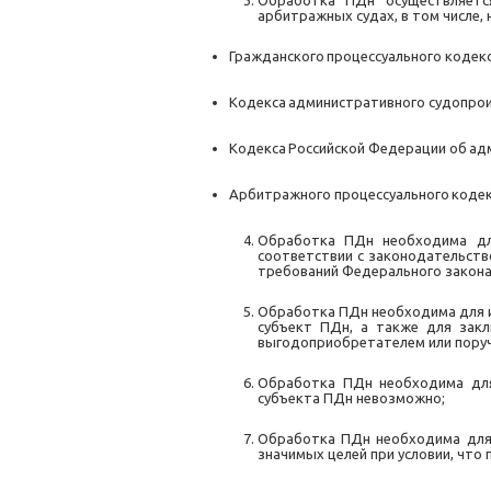
Обработка ПДн осуществляется
арбитражных судах, в том числе, 
Гражданского
процессуального
кодек
Кодекса
административного
судопро
Кодекса
Российской
Федерации
об
ад
Арбитражного
процессуального
коде
Обработка ПДн необходима для
соответствии с законодательство
требований Федерального закона 
Обработка ПДн необходима для и
субъект ПДн, а также для зак
выгодоприобретателем или пору
Обработка ПДн необходима для
субъекта ПДн невозможно;
Обработка ПДн необходима для 
значимых целей при условии, что