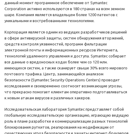
данный момент программное обеспечение от Symantec
Corporation активно используются в 180 странах на всем земном
шаре. Компания является владельцем более 1200 патентов с
уникальными и востребованными технологиями.
Корпорация является одним из ведущих разработчиков решений
в сфере антивирусной защиты, систем обнаружения вторжений,
средств контроля уязвимостей, программ фильтрации
электронной почты и информационных ресурсов Интернета,
технологий удаленного управления и доступа. Symantec собирает
все данные о вредоносных кодах более чем со 120 млн.
имеющихся систем, а также сканирует свыше 30% всего мирового
почтового трафика. Центр, занимающийся анализом
безопасности (Symantec Security Operations Centers) проводит
исследования и своевременно соотносит возникающие угрозы,
что прекрасно помогает клиентам оперативно подготавливаться
к новым атакам вирусов и различных хакеров.
Исследовательская лаборатория Symantec представляет собой
глобальную исследовательскую организацию, играющую ведущую
роль в плане разработке и коммерциализации разных технологий
блокирования руткитов, реагирования на модификации от
существующих угроз безопасности и защиты интернет-браузеров.