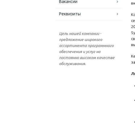
Вакансии
в
Реквизиты
К
с
2
Sy
Цель нашей компании -
с
предложение широкого
в
ассортимента программного
обеспечения и услуг на
K
постоянно высоком качестве
з
обслуживания.
Л