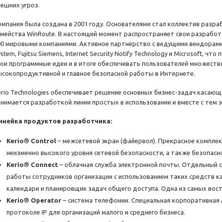
нешних угроз.
омпания была создана в 2001 году. Основателями стал коллектив разр
емейства WinRoute. В настоящий момент распространяет свои разработк
00 мировыми компаниями. Активное партнерство с ведущими вендорами,
stem, Fujitsu Siemens, Internet Security Notify Technology и Microsoft, 
вои программные идеи и в итоге обеспечивать пользователей множест
ысокопродуктивной и главное безопасной работы в Интернете.
erio Technologies обеспечивает решение основных бизнес-задач касающ
анимается разработкой линии простых в использовании и вместе с тем
инейка продуктов разработчика:
Kerio® Control
– межсетевой экран (файервол). Прекрасное комплек
неизменно высокого уровня сетевой безопасности, а также безопасн
Kerio® Connect
– облачная служба электронной почты. Отдельный 
работы сотрудников организации с использованием таких средств ка
календари и планировщик задач общего доступа. Одна из самых вост
Kerio® Operator
– система телефонии. Специальная корпоративная 
протоколе IP для организаций малого и среднего бизнеса.