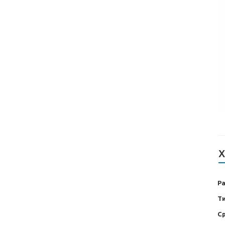
Х
Р
Т
С