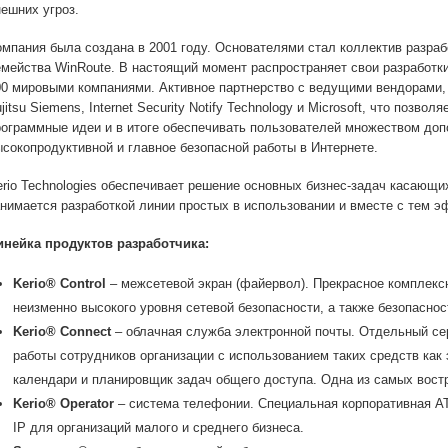
нешних угроз.
омпания была создана в 2001 году. Основателями стал коллектив разра
емейства WinRoute. В настоящий момент распространяет свои разработки
00 мировыми компаниями. Активное партнерство с ведущими вендорами, 
jitsu Siemens, Internet Security Notify Technology и Microsoft, что позв
рограммные идеи и в итоге обеспечивать пользователей множеством до
ысокопродуктивной и главное безопасной работы в Интернете.
erio Technologies обеспечивает решение основных бизнес-задач касающи
анимается разработкой линии простых в использовании и вместе с тем 
инейка продуктов разработчика:
Kerio® Control
– межсетевой экран (файервол). Прекрасное комплекс
неизменно высокого уровня сетевой безопасности, а также безопаснос
Kerio® Connect
– облачная служба электронной почты. Отдельный се
работы сотрудников организации с использованием таких средств как 
календари и планировщик задач общего доступа. Одна из самых вост
Kerio® Operator
– система телефонии. Специальная корпоративная А
IP для организаций малого и среднего бизнеса.