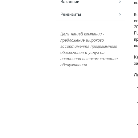
Вакансии
в
Реквизиты
К
с
2
Fu
Цель нашей компании -
п
предложение широкого
в
ассортимента программного
обеспечения и услуг на
K
постоянно высоком качестве
з
обслуживания.
Л