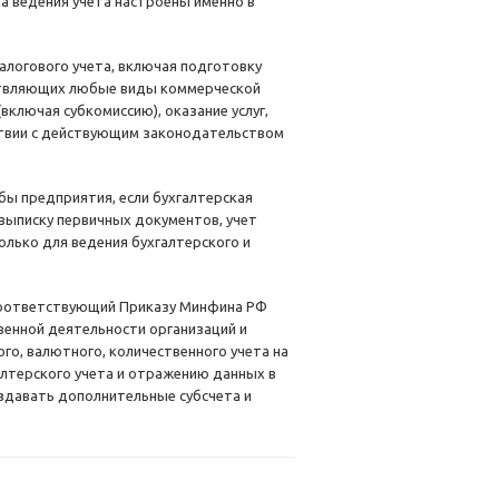
а ведения учета настроены именно в
налогового учета, включая подготовку
ествляющих любые виды коммерческой
ключая субкомиссию), оказание услуг,
тствии с действующим законодательством
бы предприятия, если бухгалтерская
 выписку первичных документов, учет
олько для ведения бухгалтерского и
, соответствующий Приказу Минфина РФ
венной деятельности организаций и
ого, валютного, количественного учета на
лтерского учета и отражению данных в
здавать дополнительные субсчета и