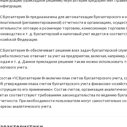
онфигурацию (прикладное решение) «Бухгалтерия предприятия». Правил
онфигурации.
1С:Бухгалтерия 8» предназначена для автоматизации бухгалтерского и 
бязательной (регламентированной) отчетности в организациях, осущ
еятельности: оптовую и розничную торговлю, комиссионную торговлю (в
роизводство и т. д. Бухгалтерский и налоговый учет ведется в соотве
оссийской Федерации.
1С:Бухгалтерия 8» обеспечивает решение всех задач бухгалтерской служ
лужба полностью отвечает за учет на предприятии, включая, например,
родаж и т. д. Данное прикладное решение также можно использовать т
алогового учета.
 состав «1С:Бухгалтерии 8» включен план счетов бухгалтерского учета
Об утверждении плана счетов бухгалтерского учета финансово-хозяйст
нструкции по его применению». Состав счетов, организация аналитическ
четах соответствуют требованиям законодательства по ведению бухга
тчетности. При необходимости пользователи могут самостоятельно со
азрезы аналитического учета.
арактеристики