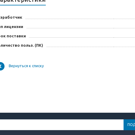
азработчик
ип лицензии
рок поставки
личество польз. (ПК)
Вернуться к списку