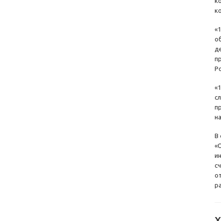
к
к
«
о
д
п
Р
«
с
п
н
В
«
и
с
о
р
Х