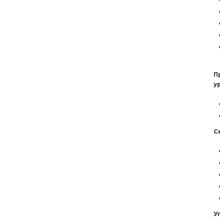
П
у
С
У