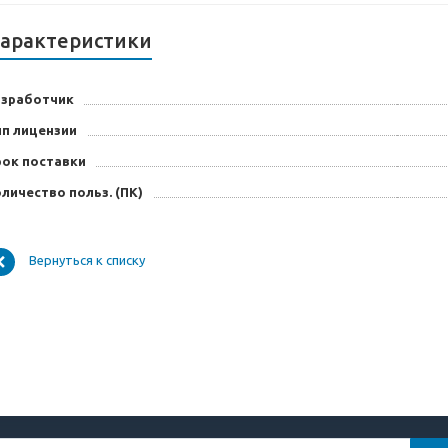
арактеристики
азработчик
ип лицензии
рок поставки
личество польз. (ПК)
Вернуться к списку