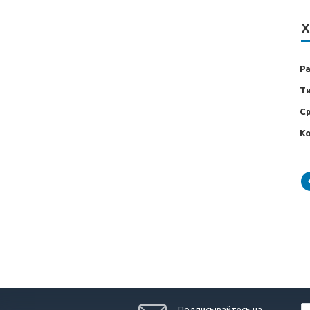
Х
Р
Т
С
Ко
Подписывайтесь на